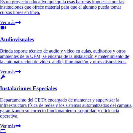
Es un proyecto educativo que quita esas barreras impuestas por las
instituciones que ofrece material para que el alumno pueda tomar
cursos libres en línea.
Ver más
Audiovisuales
Brinda soporte técnico de audio y video en aulas, auditorios y otros
ambientes de la UFM; se encarga de la instalación y matenimiento de
la automatización de video, audio, illuminación y otros dispositivos.
Ver más
Instalaciones Especiales
Departamento del CETA encargado de mantener y supervisar la
infraestructura física de redes y los sistemas automatizados del campus,
garantizando su correcto funcionamiento, seguridad y eficiencia
operativa.
Ver más